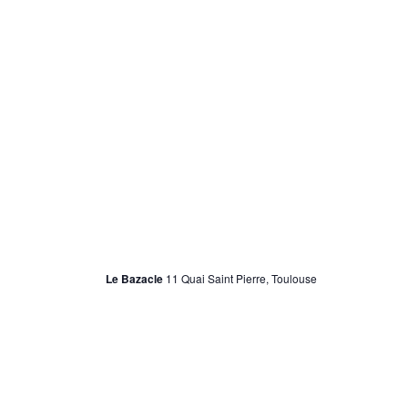
31 mai 2024
au
3 novembre 2024
Marilyn Monroe, le Secret de l’Amérique
Le Bazacle
11 Quai Saint Pierre, Toulouse