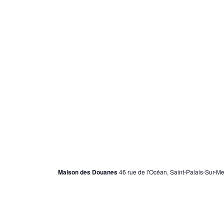
6 avril 2024
au
3 novembre 2024
Jackie, l’Amérique des Kennedy
Maison des Douanes
46 rue de l'Océan, Saint-Palais-Sur-Me