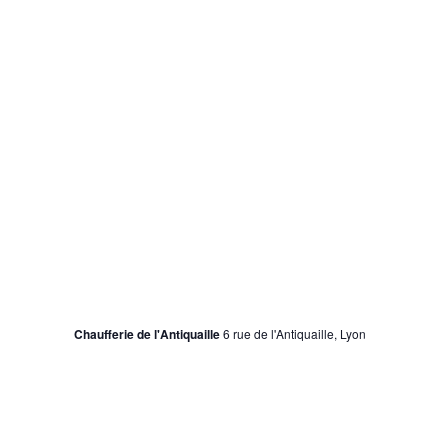
e
m
e
n
t
s
14 septembre 2024
au
15 janvier 2025
Le Monde selon Andy Warhol
Chaufferie de l'Antiquaille
6 rue de l'Antiquaille, Lyon