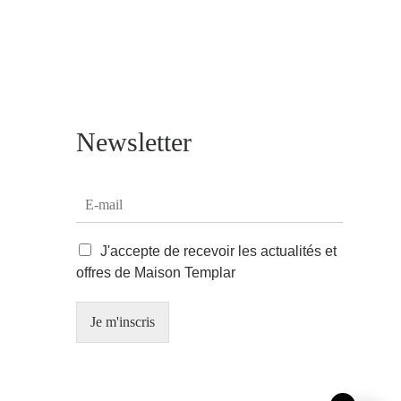
Newsletter
E
-
m
C
a
J'accepte de recevoir les actualités et
a
i
offres de Maison Templar
s
l
e
*
s
Je m'inscris
à
c
o
c