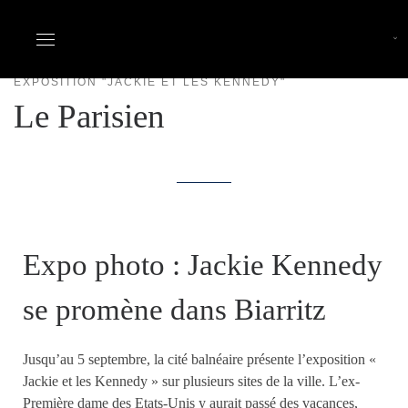
Aller
au
Accueil
|
Le Parisien
contenu
EXPOSITION "JACKIE ET LES KENNEDY"
Le Parisien
Expo photo : Jackie Kennedy
se promène dans Biarritz
Jusqu’au 5 septembre, la cité balnéaire présente l’exposition «
Jackie et les Kennedy » sur plusieurs sites de la ville. L’ex-
Première dame des Etats-Unis y aurait passé des vacances,