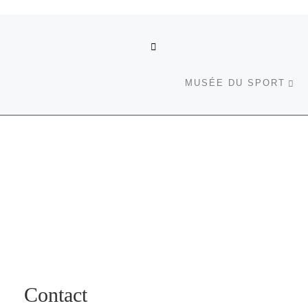
Parcourir les articles
RETOUR À LA LISTE DES
Ar
MUSÉE DU SPORT
Contact