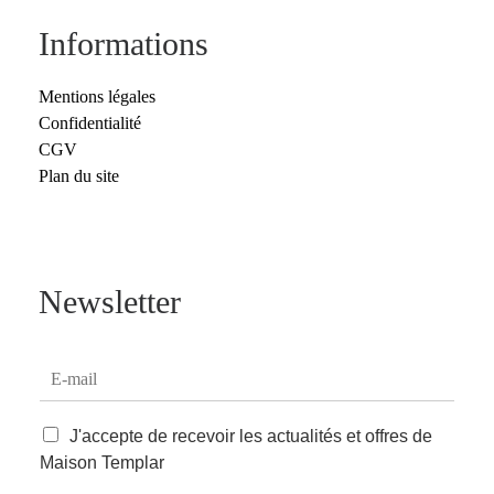
Informations
Mentions légales
Confidentialité
CGV
Plan du site
Newsletter
E
-
m
C
a
J'accepte de recevoir les actualités et offres de
a
i
Maison Templar
s
l